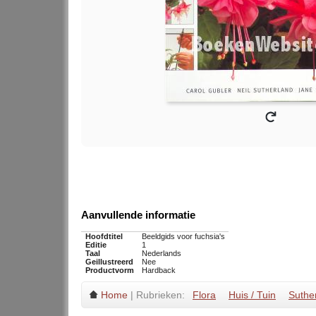
Aanvullende informatie
Hoofdtitel
Beeldgids voor fuchsia's
Editie
1
Taal
Nederlands
Geillustreerd
Nee
Productvorm
Hardback
Home
| Rubrieken:
Flora
Huis / Tuin
Suthe