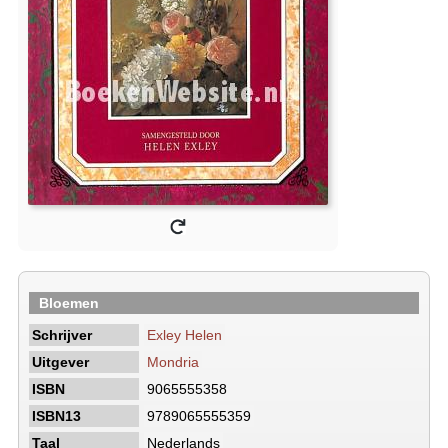
Bloemen
Schrijver
Exley Helen
Uitgever
Mondria
ISBN
9065555358
ISBN13
9789065555359
Taal
Nederlands