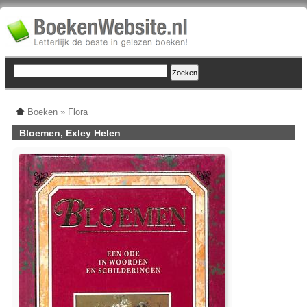
Boeken
»
Flora
Bloemen, Exley Helen