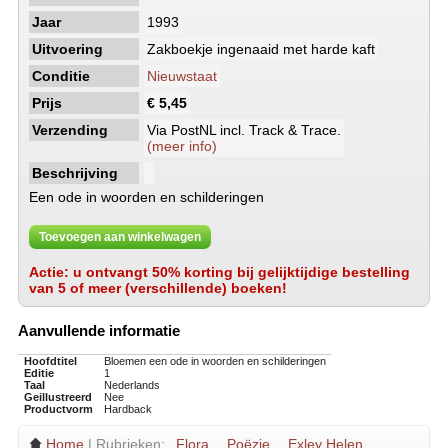
Jaar
1993
Uitvoering
Zakboekje ingenaaid met harde kaft
Conditie
Nieuwstaat
Prijs
€ 5,45
Verzending
Via PostNL incl. Track & Trace.
(meer info)
Beschrijving
Een ode in woorden en schilderingen
Toevoegen aan winkelwagen
Actie: u ontvangt 50% korting bij gelijktijdige bestelling
van 5 of meer (verschillende) boeken!
Aanvullende informatie
Hoofdtitel
Bloemen een ode in woorden en schilderingen
Editie
1
Taal
Nederlands
Geillustreerd
Nee
Productvorm
Hardback
Home
| Rubrieken:
Flora
Poëzie
Exley Helen