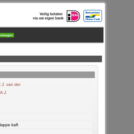
kelwagen
.J. van der
A.J.
lappe kaft