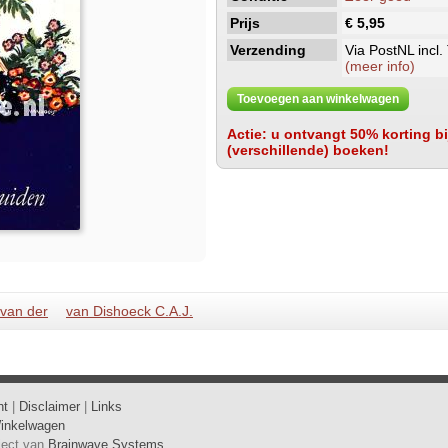
Prijs
€ 5,95
Verzending
Via PostNL incl.
(meer info)
Toevoegen aan winkelwagen
Actie: u ontvangt 50% korting bij
(verschillende) boeken!
 van der
van Dishoeck C.A.J.
ht
|
Disclaimer
|
Links
inkelwagen
oject van
Brainwave Systems
.