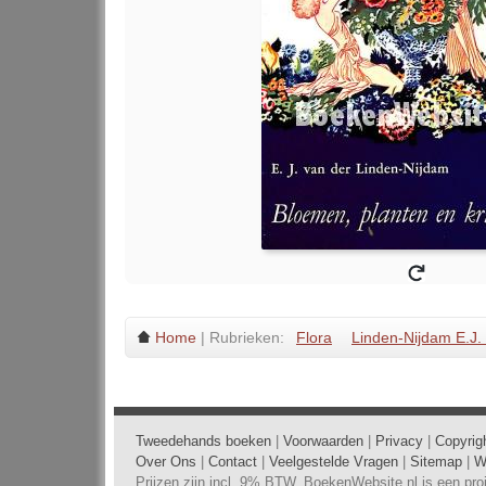
Home
| Rubrieken:
Flora
Linden-Nijdam E.J.
Tweedehands boeken
|
Voorwaarden
|
Privacy
|
Copyrig
Over Ons
|
Contact
|
Veelgestelde Vragen
|
Sitemap
|
W
Prijzen zijn incl. 9% BTW. BoekenWebsite.nl is een pr