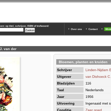
n: op titel, schrijver, ISBN of trefwoord:
Over ons
Contact
Win
J. van der
Bloemen, planten en kruiden
Schrijver
Linden-Nijdam E
Uitgever
van Dishoeck C.
Bladzijden
116
Taal
Nederlands
Jaar
1956
Uitvoering
Ingenaaid met s
Conditie
Zeer goed