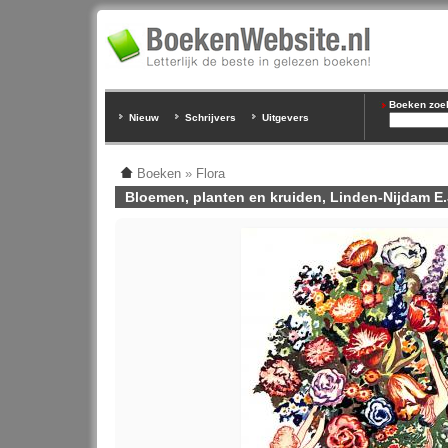
Boeken zoeke
Nieuw
Schrijvers
Uitgevers
Boeken
»
Flora
Bloemen, planten en kruiden, Linden-Nijdam E.