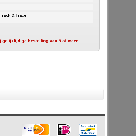
 Track & Trace.
 gelijktijdige bestelling van 5 of meer