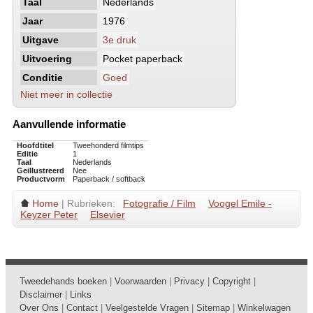
Taal
Nederlands
Jaar
1976
Uitgave
3e druk
Uitvoering
Pocket paperback
Conditie
Goed
Niet meer in collectie
Aanvullende informatie
Hoofdtitel
Tweehonderd filmtips
Editie
1
Taal
Nederlands
Geillustreerd
Nee
Productvorm
Paperback / softback
Home
| Rubrieken:
Fotografie / Film
Voogel Emile -
Keyzer Peter
Elsevier
Tweedehands boeken
|
Voorwaarden
|
Privacy
|
Copyright
|
Disclaimer
|
Links
Over Ons
|
Contact
|
Veelgestelde Vragen
|
Sitemap
|
Winkelwagen