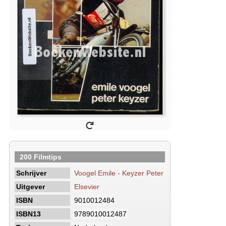
200 Filmtips
Schrijver
Voogel Emile - Keyzer Peter
Uitgever
Elsevier
ISBN
9010012484
ISBN13
9789010012487