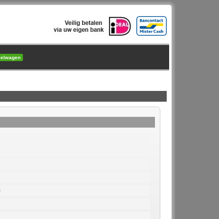
kelwagen
.
0