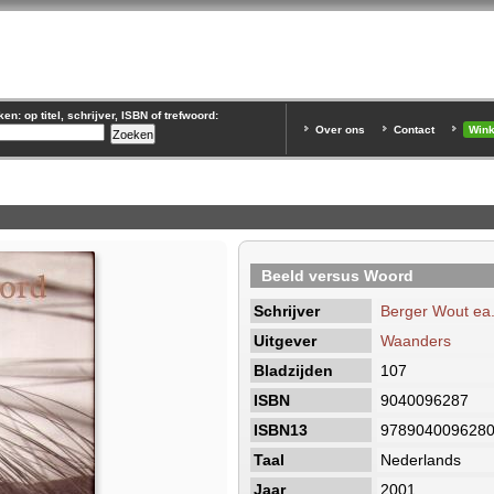
n: op titel, schrijver, ISBN of trefwoord:
Over ons
Contact
Win
Beeld versus Woord
Schrijver
Berger Wout ea
Uitgever
Waanders
Bladzijden
107
ISBN
9040096287
ISBN13
978904009628
Taal
Nederlands
Jaar
2001