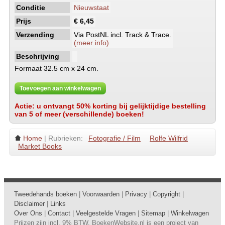
Conditie
Nieuwstaat
Prijs
€ 6,45
Verzending
Via PostNL incl. Track & Trace.
(meer info)
Beschrijving
Formaat 32.5 cm x 24 cm.
Toevoegen aan winkelwagen
Actie: u ontvangt 50% korting bij gelijktijdige bestelling
van 5 of meer (verschillende) boeken!
Home
| Rubrieken:
Fotografie / Film
Rolfe Wilfrid
Market Books
Tweedehands boeken
|
Voorwaarden
|
Privacy
|
Copyright
|
Disclaimer
|
Links
Over Ons
|
Contact
|
Veelgestelde Vragen
|
Sitemap
|
Winkelwagen
Prijzen zijn incl. 9% BTW. BoekenWebsite.nl is een project van