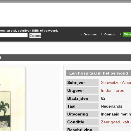
n: op titel, schrijver, ISBN of trefwoord:
Over ons
Contact
Win
t
Een hospitaal in het oerwoud
Schrijver
Schweitzer Alber
Uitgever
In den Toren
Bladzijden
62
Taal
Nederlands
Uitvoering
Ingenaaid met h
Conditie
Zeer goed, kaft
Beschrijving