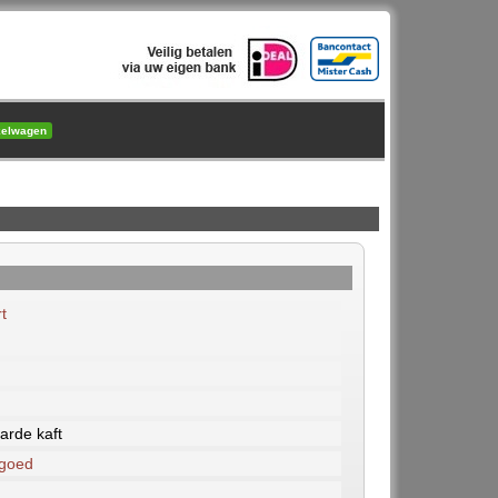
kelwagen
t
arde kaft
 goed