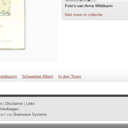
Foto's van Anna Wildikann
Niet meer in collectie
eidszorg
Schweitzer Albert
In den Toren
ht
|
Disclaimer
|
Links
inkelwagen
oject van
Brainwave Systems
.