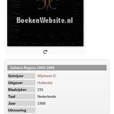
Juliana Regina 1953-1958
Schrijver
Wijnbeek D.
Uitgever
Hollandia
Bladzijden
231
Taal
Nederlands
Jaar
1958
Uitvoering