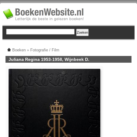
Boeken
»
Fotografie / Film
Juliana Regina 1953-1958, Wijnbeek D.