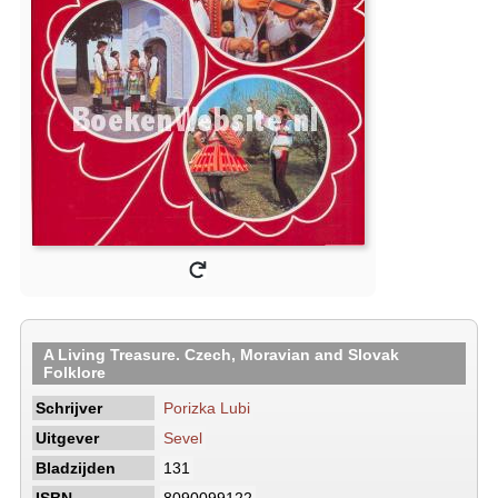
A Living Treasure. Czech, Moravian and Slovak
Folklore
Schrijver
Porizka Lubi
Uitgever
Sevel
Bladzijden
131