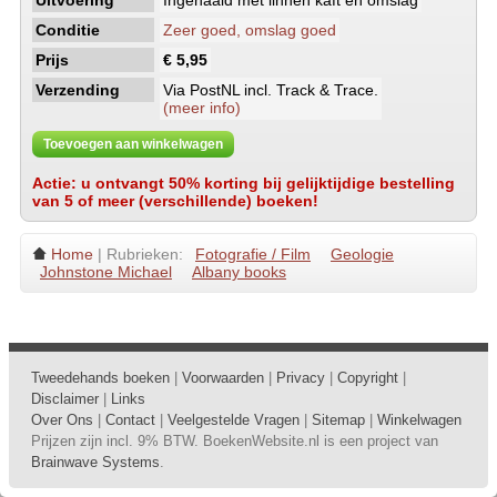
Uitvoering
Ingenaaid met linnen kaft en omslag
Conditie
Zeer goed, omslag goed
Prijs
€ 5,95
Verzending
Via PostNL incl. Track & Trace.
(meer info)
Toevoegen aan winkelwagen
Actie: u ontvangt 50% korting bij gelijktijdige bestelling
van 5 of meer (verschillende) boeken!
Home
| Rubrieken:
Fotografie / Film
Geologie
Johnstone Michael
Albany books
Tweedehands boeken
|
Voorwaarden
|
Privacy
|
Copyright
|
Disclaimer
|
Links
Over Ons
|
Contact
|
Veelgestelde Vragen
|
Sitemap
|
Winkelwagen
Prijzen zijn incl. 9% BTW. BoekenWebsite.nl is een project van
Brainwave Systems
.