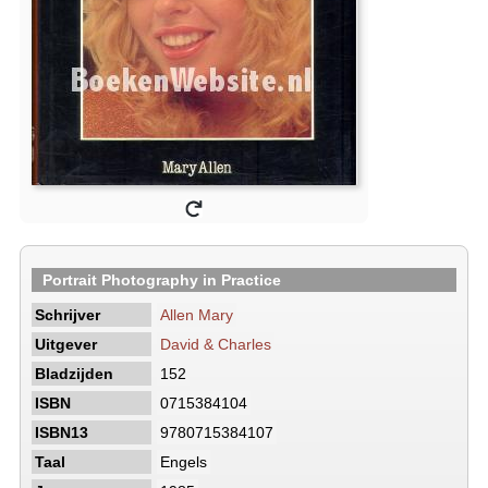
Portrait Photography in Practice
Schrijver
Allen Mary
Uitgever
David & Charles
Bladzijden
152
ISBN
0715384104
ISBN13
9780715384107
Taal
Engels