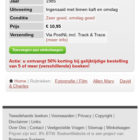
Jaar
1985
Uitvoering
Ingenaaid met linnen kaft en omslag
Conditie
Zeer goed, omslag goed
Prijs
€ 10,95
Verzending
Via PostNL incl. Track & Trace.
(meer info)
Toevoegen aan winkelwagen
Actie: u ontvangt 50% korting bij gelijktijdige bestelling
van 5 of meer (verschillende) boeken!
Home
| Rubrieken:
Fotografie / Film
Allen Mary
David
& Charles
Tweedehands boeken
|
Voorwaarden
|
Privacy
|
Copyright
|
Disclaimer
|
Links
Over Ons
|
Contact
|
Veelgestelde Vragen
|
Sitemap
|
Winkelwagen
Prijzen zijn incl. 9% BTW. BoekenWebsite.nl is een project van
Brainwave Systems
.