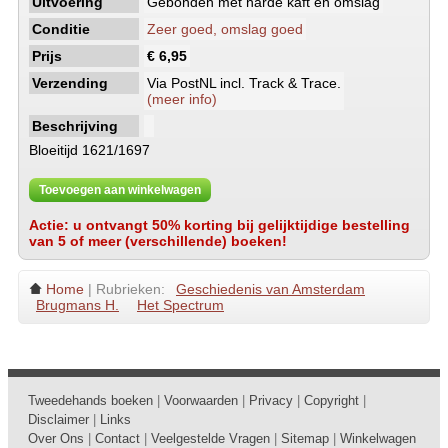
Uitvoering
Gebonden met harde kaft en omslag
Conditie
Zeer goed, omslag goed
Prijs
€ 6,95
Verzending
Via PostNL incl. Track & Trace.
(meer info)
Beschrijving
Bloeitijd 1621/1697
Toevoegen aan winkelwagen
Actie: u ontvangt 50% korting bij gelijktijdige bestelling
van 5 of meer (verschillende) boeken!
Home
| Rubrieken:
Geschiedenis van Amsterdam
Brugmans H.
Het Spectrum
Tweedehands boeken
|
Voorwaarden
|
Privacy
|
Copyright
|
Disclaimer
|
Links
Over Ons
|
Contact
|
Veelgestelde Vragen
|
Sitemap
|
Winkelwagen