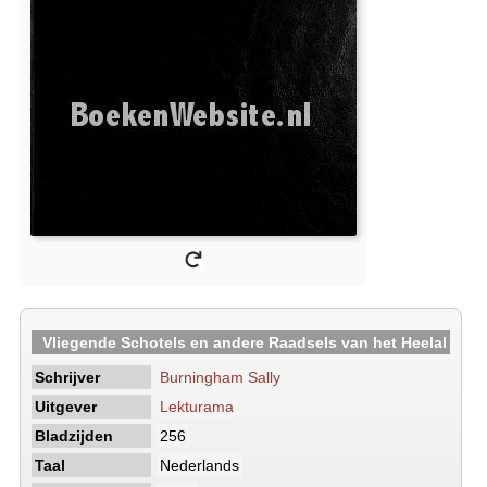
Vliegende Schotels en andere Raadsels van het Heelal
Schrijver
Burningham Sally
Uitgever
Lekturama
Bladzijden
256
Taal
Nederlands