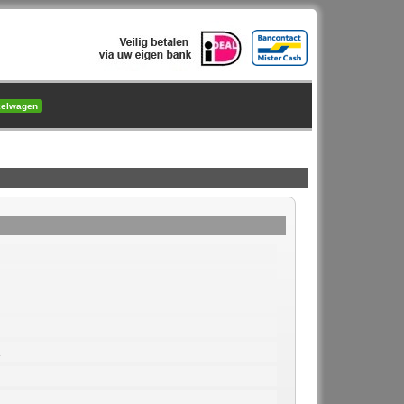
kelwagen
1