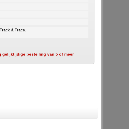
 Track & Trace.
 gelijktijdige bestelling van 5 of meer