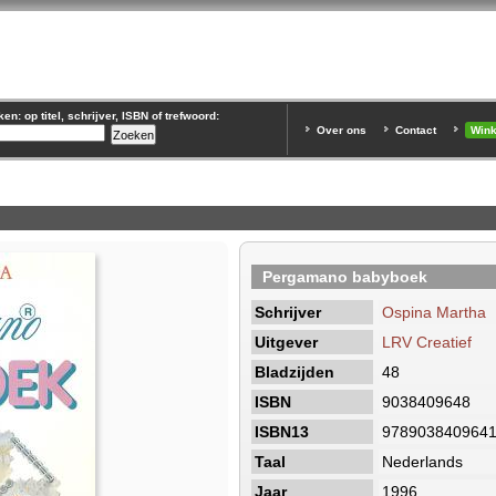
n: op titel, schrijver, ISBN of trefwoord:
Over ons
Contact
Win
Pergamano babyboek
Schrijver
Ospina Martha
Uitgever
LRV Creatief
Bladzijden
48
ISBN
9038409648
ISBN13
978903840964
Taal
Nederlands
Jaar
1996