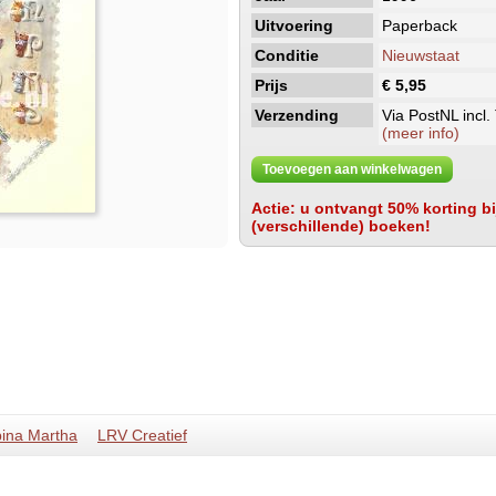
Uitvoering
Paperback
Conditie
Nieuwstaat
Prijs
€ 5,95
Verzending
Via PostNL incl.
(meer info)
Toevoegen aan winkelwagen
Actie: u ontvangt 50% korting bij
(verschillende) boeken!
ina Martha
LRV Creatief