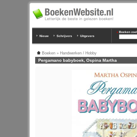
Boeken zoeke
Nieuw
Schrijvers
Uitgevers
Boeken
»
Handwerken / Hobby
Pergamano babyboek, Ospina Martha