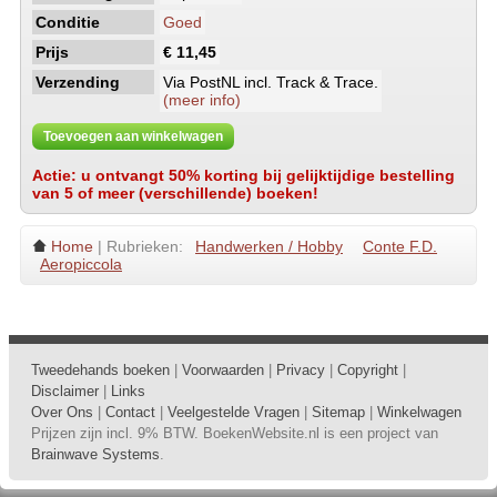
Conditie
Goed
Prijs
€ 11,45
Verzending
Via PostNL incl. Track & Trace.
(meer info)
Toevoegen aan winkelwagen
Actie: u ontvangt 50% korting bij gelijktijdige bestelling
van 5 of meer (verschillende) boeken!
Home
| Rubrieken:
Handwerken / Hobby
Conte F.D.
Aeropiccola
Tweedehands boeken
|
Voorwaarden
|
Privacy
|
Copyright
|
Disclaimer
|
Links
Over Ons
|
Contact
|
Veelgestelde Vragen
|
Sitemap
|
Winkelwagen
Prijzen zijn incl. 9% BTW. BoekenWebsite.nl is een project van
Brainwave Systems
.