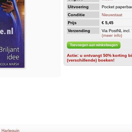
Uitvoering
Pocket paperba
Conditie
Nieuwstaat
Prijs
€ 5,45
Verzending
Via PostNL incl.
(meer info)
Toevoegen aan winkelwagen
Actie: u ontvangt 50% korting bij
(verschillende) boeken!
Harlequin