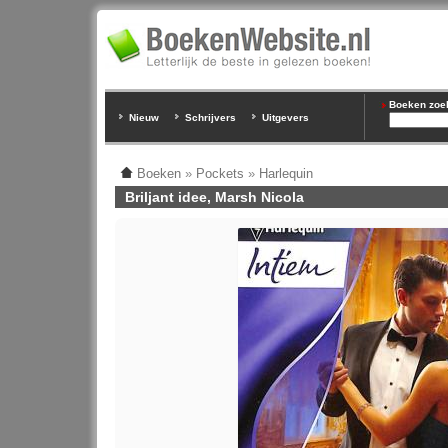
Boeken zoeke
Nieuw
Schrijvers
Uitgevers
Boeken
»
Pockets
»
Harlequin
Briljant idee, Marsh Nicola