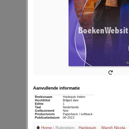
Aanvullende informatie
Reeksnaam
Harlequin Intiem
Hoofdtitel
Briljant idee
Editie
1
Taal
Nederlands
Geillustreerd
Nee
Productvorm
Paperback / softback
Publicatiedatum
06-2013
Home
| Rubrieken:
Harlequin
Marsh Nicola