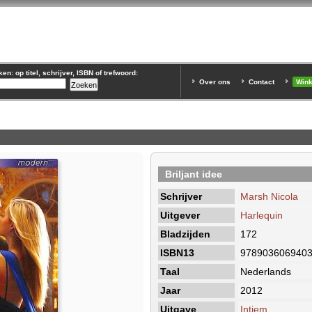
n: op titel, schrijver, ISBN of trefwoord:
Over ons
Contact
Win
Briljant idee
Schrijver
Marsh Nicola
Uitgever
Harlequin
Bladzijden
172
ISBN13
978903606940
Taal
Nederlands
Jaar
2012
Uitgave
Intiem