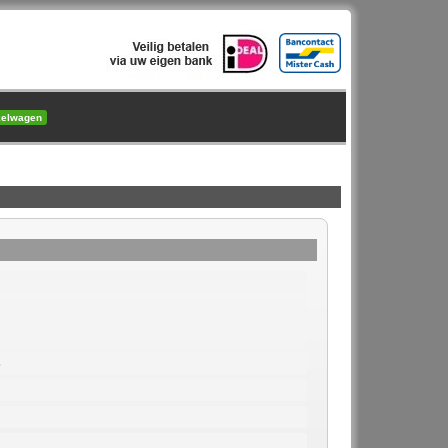
kelwagen
3