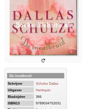
De invalbruid
Schrijver
Schulze Dallas
Uitgever
Harlequin
Bladzijden
366
ISBN13
9789034752031