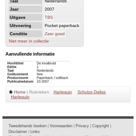
Taal
Nederlands
Jaar
2007
Uitgave
TBS
Uitvoering
Pocket paperback
Conditie
Zeer goed
Niet meer in collectie
Aanvullende informatie
Hoofdtitel
De invalbruid
Editie
1
Taal
Nederlands
Geillustreerd
Nee
Productvorm
Paperback / softback
Publicatiedatum
10-2007
Home
| Rubrieken:
Harlequin
Schulze Dallas
Harlequin
Tweedehands boeken
|
Voorwaarden
|
Privacy
|
Copyright
|
Disclaimer
|
Links