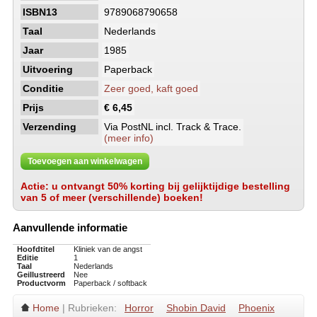
ISBN13
9789068790658
Taal
Nederlands
Jaar
1985
Uitvoering
Paperback
Conditie
Zeer goed, kaft goed
Prijs
€ 6,45
Verzending
Via PostNL incl. Track & Trace.
(meer info)
Toevoegen aan winkelwagen
Actie: u ontvangt 50% korting bij gelijktijdige bestelling
van 5 of meer (verschillende) boeken!
Aanvullende informatie
Hoofdtitel
Kliniek van de angst
Editie
1
Taal
Nederlands
Geillustreerd
Nee
Productvorm
Paperback / softback
Home
| Rubrieken:
Horror
Shobin David
Phoenix