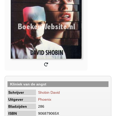
Kliniek van de angst
Schrijver
Shobin David
Uitgever
Phoenix
Bladzijden
286
ISBN
906879065X