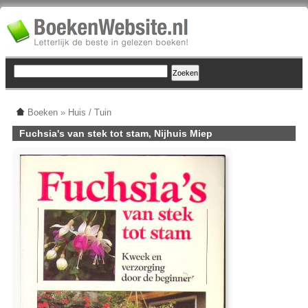
Boeken
»
Huis / Tuin
Fuchsia's van stek tot stam, Nijhuis Miep