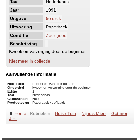
Taal
Nederlands
Jaar
1991
Uitgave
5e druk
Uitvoering
Paperback
Conditie
Zeer goed
Beschrijving
Kweek en verzorging door de beginner.
Niet meer in collectie
Aanvullende informatie
Hoofdtitel
Fuchsia's: van stek tot stam
Ondertitel
kweek en verzorging door de beginner
Editie
1
Taal
Nederlands
Geillustreerd
Nee
Productvorm
Paperback / softback
Home
| Rubrieken:
Huis / Tuin
Nijhuis Miep
Gottmer
J.H.