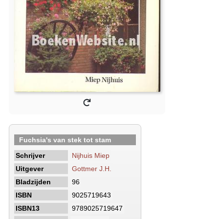
Fuchsia's van stek tot stam
Schrijver
Nijhuis Miep
Uitgever
Gottmer J.H.
Bladzijden
96
ISBN
9025719643
ISBN13
9789025719647