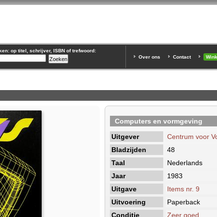
n: op titel, schrijver, ISBN of trefwoord:
Over ons
Contact
Win
Computers en vormgeving
Uitgever
Centrum voor V
Bladzijden
48
Taal
Nederlands
Jaar
1983
Uitgave
Items nr. 9
Uitvoering
Paperback
Conditie
Zeer goed