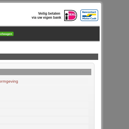
kelwagen
ormgeving