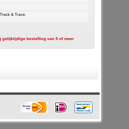
 Track & Trace.
 gelijktijdige bestelling van 5 of meer