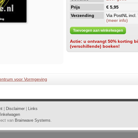
Prijs
€ 5,95
Verzending
Via PostNL incl.
(meer info)
Toevoegen aan winkelwagen
Actie: u ontvangt 50% korting bij
(verschillende) boeken!
entrum voor Vormgeving
ht
|
Disclaimer
|
Links
inkelwagen
oject van
Brainwave Systems
.