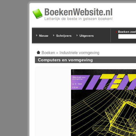
Boeken zoeke
Nieuw
Schrijvers
Uitgevers
Boeken
»
Industriele vormgeving
Computers en vormgeving