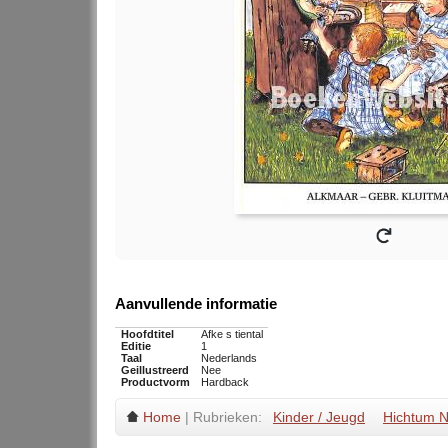
Aanvullende informatie
Hoofdtitel
Afke s tiental
Editie
1
Taal
Nederlands
Geillustreerd
Nee
Productvorm
Hardback
Home
| Rubrieken:
Kinder / Jeugd
Hichtum N