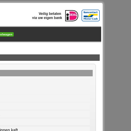
kelwagen
1
nnen kaft