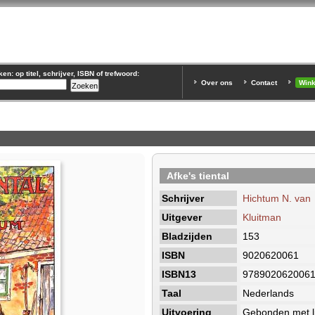
n: op titel, schrijver, ISBN of trefwoord:
Over ons
Contact
Win
Afke's tiental
Schrijver
Hichtum N. van
Uitgever
Kluitman
Bladzijden
153
ISBN
9020620061
ISBN13
978902062006
Taal
Nederlands
Uitvoering
Gebonden met li