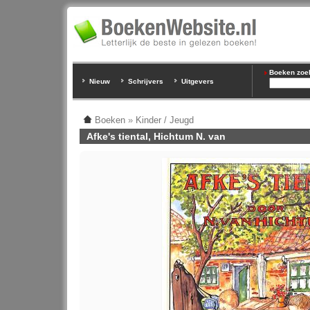
Boeken zoeke
Nieuw
Schrijvers
Uitgevers
Boeken
»
Kinder / Jeugd
Afke's tiental, Hichtum N. van