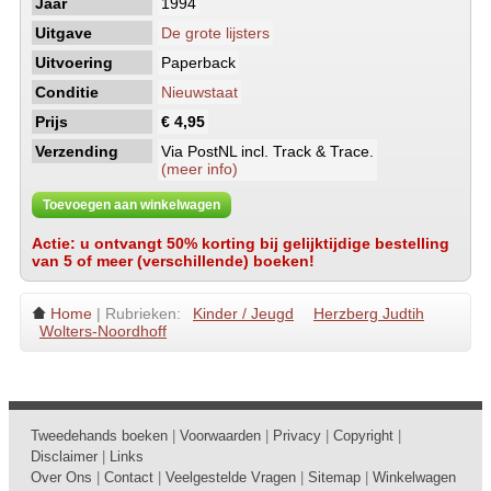
Jaar
1994
Uitgave
De grote lijsters
Uitvoering
Paperback
Conditie
Nieuwstaat
Prijs
€ 4,95
Verzending
Via PostNL incl. Track & Trace.
(meer info)
Toevoegen aan winkelwagen
Actie: u ontvangt 50% korting bij gelijktijdige bestelling
van 5 of meer (verschillende) boeken!
Home
| Rubrieken:
Kinder / Jeugd
Herzberg Judtih
Wolters-Noordhoff
Tweedehands boeken
|
Voorwaarden
|
Privacy
|
Copyright
|
Disclaimer
|
Links
Over Ons
|
Contact
|
Veelgestelde Vragen
|
Sitemap
|
Winkelwagen