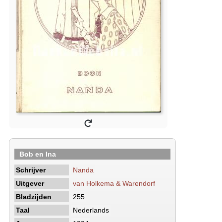
Bob en Ina
Schrijver
Nanda
Uitgever
van Holkema & Warendorf
Bladzijden
255
Taal
Nederlands