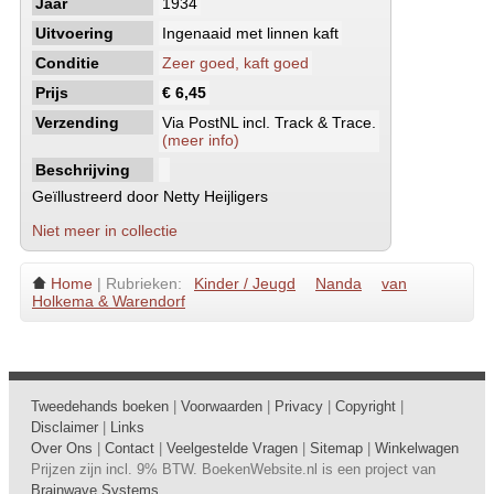
Jaar
1934
Uitvoering
Ingenaaid met linnen kaft
Conditie
Zeer goed, kaft goed
Prijs
€ 6,45
Verzending
Via PostNL incl. Track & Trace.
(meer info)
Beschrijving
Geïllustreerd door Netty Heijligers
Niet meer in collectie
Home
| Rubrieken:
Kinder / Jeugd
Nanda
van
Holkema & Warendorf
Tweedehands boeken
|
Voorwaarden
|
Privacy
|
Copyright
|
Disclaimer
|
Links
Over Ons
|
Contact
|
Veelgestelde Vragen
|
Sitemap
|
Winkelwagen
Prijzen zijn incl. 9% BTW. BoekenWebsite.nl is een project van
Brainwave Systems
.