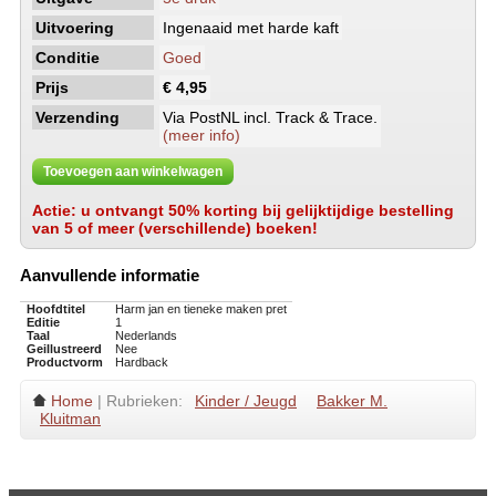
Uitvoering
Ingenaaid met harde kaft
Conditie
Goed
Prijs
€ 4,95
Verzending
Via PostNL incl. Track & Trace.
(meer info)
Toevoegen aan winkelwagen
Actie: u ontvangt 50% korting bij gelijktijdige bestelling
van 5 of meer (verschillende) boeken!
Aanvullende informatie
Hoofdtitel
Harm jan en tieneke maken pret
Editie
1
Taal
Nederlands
Geillustreerd
Nee
Productvorm
Hardback
Home
| Rubrieken:
Kinder / Jeugd
Bakker M.
Kluitman