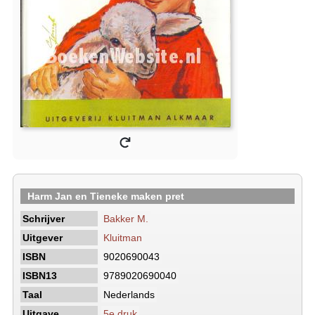
Harm Jan en Tieneke maken pret
Schrijver
Bakker M.
Uitgever
Kluitman
ISBN
9020690043
ISBN13
9789020690040
Taal
Nederlands
Uitgave
5e druk