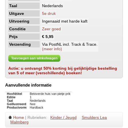
Taal
Nederlands
Uitgave
5e druk
Uitvoering
Ingenaaid met harde kaft
Conditie
Zeer goed
Prijs
€ 5,95
Verzending
Via PostNL incl. Track & Trace.
(meer info)
Toevoegen aan winkelwagen
Actie: u ontvangt 50% korting bij gelijktijdige bestelling
van 5 of meer (verschillende) boeken!
Aanvullende informatie
Hoofdtitel
Betoverde huis van pietje prik
Editie
1
Taal
Nederlands
Geillustreerd
Nee
Productvorm
Hardback
Home
| Rubrieken:
Kinder / Jeugd
Smulders Lea
Malmberg