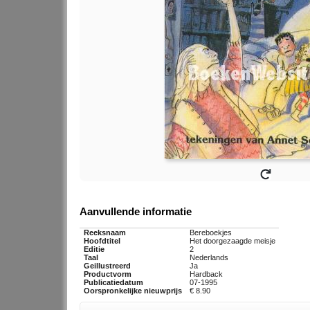
Aanvullende informatie
Reeksnaam
Bereboekjes
Hoofdtitel
Het doorgezaagde meisje
Editie
2
Taal
Nederlands
Geillustreerd
Ja
Productvorm
Hardback
Publicatiedatum
07-1995
Oorspronkelijke nieuwprijs
€ 8.90