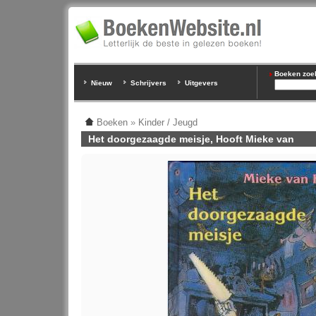
Boeken zoeke
Nieuw
Schrijvers
Uitgevers
Boeken
»
Kinder / Jeugd
Het doorgezaagde meisje, Hooft Mieke van