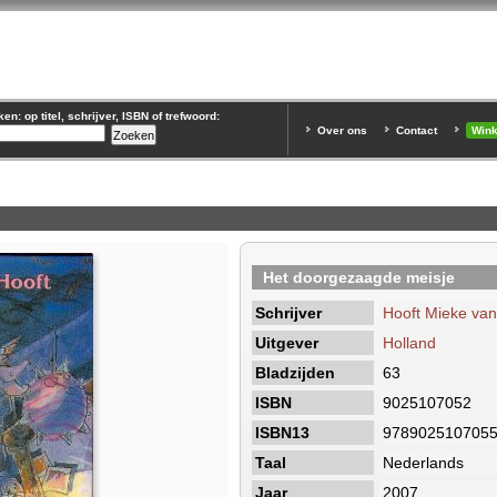
n: op titel, schrijver, ISBN of trefwoord:
Over ons
Contact
Win
Het doorgezaagde meisje
Schrijver
Hooft Mieke van
Uitgever
Holland
Bladzijden
63
ISBN
9025107052
ISBN13
978902510705
Taal
Nederlands
Jaar
2007