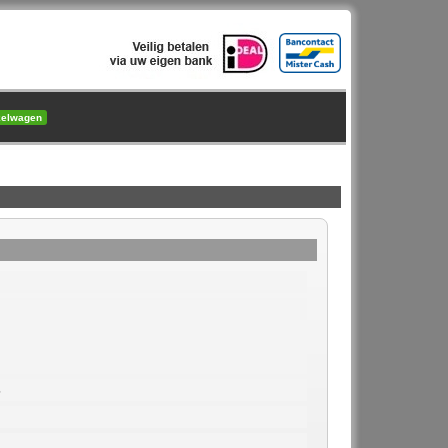
kelwagen
5