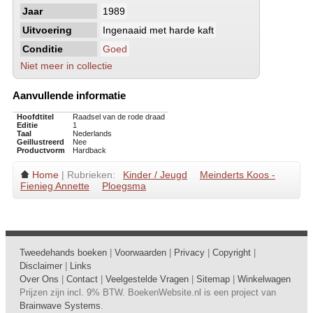
Jaar
1989
Uitvoering
Ingenaaid met harde kaft
Conditie
Goed
Niet meer in collectie
Aanvullende informatie
Hoofdtitel
Raadsel van de rode draad
Editie
1
Taal
Nederlands
Geillustreerd
Nee
Productvorm
Hardback
Home
| Rubrieken:
Kinder / Jeugd
Meinderts Koos -
Fienieg Annette
Ploegsma
Tweedehands boeken
|
Voorwaarden
|
Privacy
|
Copyright
|
Disclaimer
|
Links
Over Ons
|
Contact
|
Veelgestelde Vragen
|
Sitemap
|
Winkelwagen
Prijzen zijn incl. 9% BTW. BoekenWebsite.nl is een project van
Brainwave Systems
.