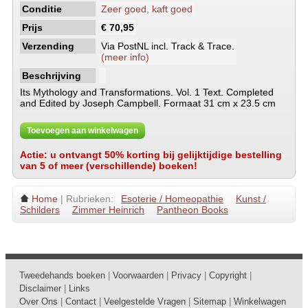
Conditie
Zeer goed, kaft goed
Prijs
€ 70,95
Verzending
Via PostNL incl. Track & Trace.
(meer info)
Beschrijving
Its Mythology and Transformations. Vol. 1 Text. Completed
and Edited by Joseph Campbell. Formaat 31 cm x 23.5 cm
Toevoegen aan winkelwagen
Actie: u ontvangt 50% korting bij gelijktijdige bestelling
van 5 of meer (verschillende) boeken!
Home
| Rubrieken:
Esoterie / Homeopathie
Kunst /
Schilders
Zimmer Heinrich
Pantheon Books
Tweedehands boeken
|
Voorwaarden
|
Privacy
|
Copyright
|
Disclaimer
|
Links
Over Ons
|
Contact
|
Veelgestelde Vragen
|
Sitemap
|
Winkelwagen