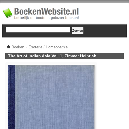
Boeken
»
Esoterie / Homeopathie
The Art of Indian Asia Vol. 1, Zimmer Heinrich