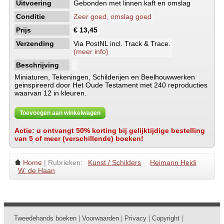
Uitvoering
Gebonden met linnen kaft en omslag
Conditie
Zeer goed, omslag goed
Prijs
€ 13,45
Verzending
Via PostNL incl. Track & Trace.
(meer info)
Beschrijving
Miniaturen, Tekeningen, Schilderijen en Beelhouwwerken
geinspireerd door Het Oude Testament met 240 reproducties
waarvan 12 in kleuren.
Toevoegen aan winkelwagen
Actie: u ontvangt 50% korting bij gelijktijdige bestelling
van 5 of meer (verschillende) boeken!
Home
| Rubrieken:
Kunst / Schilders
Heimann Heidi
W. de Haan
Tweedehands boeken
|
Voorwaarden
|
Privacy
|
Copyright
|