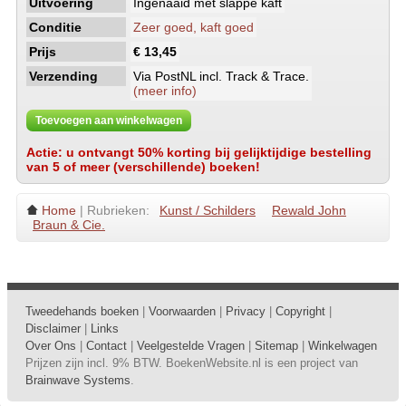
Uitvoering
Ingenaaid met slappe kaft
Conditie
Zeer goed, kaft goed
Prijs
€ 13,45
Verzending
Via PostNL incl. Track & Trace.
(meer info)
Toevoegen aan winkelwagen
Actie: u ontvangt 50% korting bij gelijktijdige bestelling
van 5 of meer (verschillende) boeken!
Home
| Rubrieken:
Kunst / Schilders
Rewald John
Braun & Cie.
Tweedehands boeken
|
Voorwaarden
|
Privacy
|
Copyright
|
Disclaimer
|
Links
Over Ons
|
Contact
|
Veelgestelde Vragen
|
Sitemap
|
Winkelwagen
Prijzen zijn incl. 9% BTW. BoekenWebsite.nl is een project van
Brainwave Systems
.