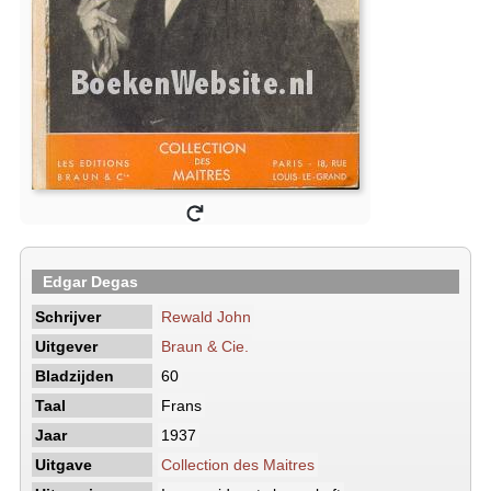
Edgar Degas
Schrijver
Rewald John
Uitgever
Braun & Cie.
Bladzijden
60
Taal
Frans
Jaar
1937
Uitgave
Collection des Maitres