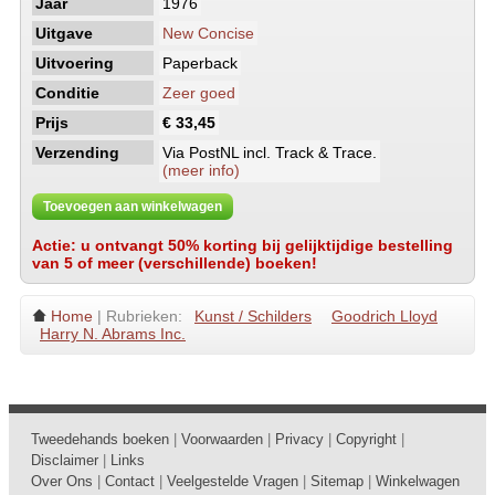
Jaar
1976
Uitgave
New Concise
Uitvoering
Paperback
Conditie
Zeer goed
Prijs
€ 33,45
Verzending
Via PostNL incl. Track & Trace.
(meer info)
Toevoegen aan winkelwagen
Actie: u ontvangt 50% korting bij gelijktijdige bestelling
van 5 of meer (verschillende) boeken!
Home
| Rubrieken:
Kunst / Schilders
Goodrich Lloyd
Harry N. Abrams Inc.
Tweedehands boeken
|
Voorwaarden
|
Privacy
|
Copyright
|
Disclaimer
|
Links
Over Ons
|
Contact
|
Veelgestelde Vragen
|
Sitemap
|
Winkelwagen