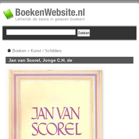
Boeken
»
Kunst / Schilders
Jan van Scorel, Jonge C.H. de