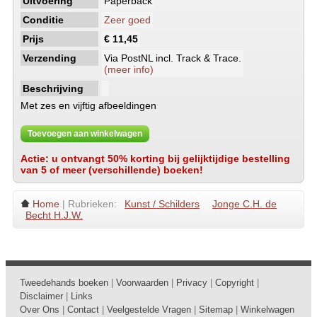
Uitvoering
Paperback
Conditie
Zeer goed
Prijs
€ 11,45
Verzending
Via PostNL incl. Track & Trace.
(meer info)
Beschrijving
Met zes en vijftig afbeeldingen
Toevoegen aan winkelwagen
Actie: u ontvangt 50% korting bij gelijktijdige bestelling
van 5 of meer (verschillende) boeken!
Home
| Rubrieken:
Kunst / Schilders
Jonge C.H. de
Becht H.J.W.
Tweedehands boeken
|
Voorwaarden
|
Privacy
|
Copyright
|
Disclaimer
|
Links
Over Ons
|
Contact
|
Veelgestelde Vragen
|
Sitemap
|
Winkelwagen