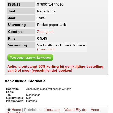
ISBN13
9789071477010
Taal
Nederlands
Jaar
1985
Uitvoering
Pocket paperback
Conditie
Zeer goed
Prijs
€ 5,45
Verzending
Via PostNL incl. Track & Trace.
(meer info)
Toevoegen aan winkelwagen
Actie: u ontvangt 50% korting bij gelijktijdige bestelling
van 5 of meer (verschillende) boeken!
Aanvullende informatie
Hoofdtitel
Anna byns o god wat hooren wy enz
Editie
1
Taal
Nederlands
Geillustreerd
Nee
Productvorm
Hardback
Home
| Rubrieken:
Literatuur
Waard Elly de
Anna