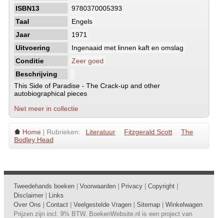
ISBN13
9780370005393
Taal
Engels
Jaar
1971
Uitvoering
Ingenaaid met linnen kaft en omslag
Conditie
Zeer goed
Beschrijving
This Side of Paradise - The Crack-up and other
autobiographical pieces
Niet meer in collectie
Home
| Rubrieken:
Literatuur
Fitzgerald Scott
The
Bodley Head
Tweedehands boeken
|
Voorwaarden
|
Privacy
|
Copyright
|
Disclaimer
|
Links
Over Ons
|
Contact
|
Veelgestelde Vragen
|
Sitemap
|
Winkelwagen
Prijzen zijn incl. 9% BTW. BoekenWebsite.nl is een project van