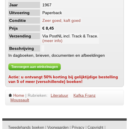
Jaar
1967
Uitvoering
Paperback
Conditie
Zeer goed, kaft goed
Prijs
€ 8,45
Verzending
Via PostNL incl. Track & Trace.
(meer info)
Beschrijving
In dagboeken, brieven, documenten en afbeeldingen
Toevoegen aan winkelwagen
Actie: u ontvangt 50% korting bij gelijktijdige bestelling
van 5 of meer (verschillende) boeken!
Home
| Rubrieken:
Literatuur
Kafka Franz
Moussault
Tweedehands boeken
|
Voorwaarden
|
Privacy
|
Copyright
|