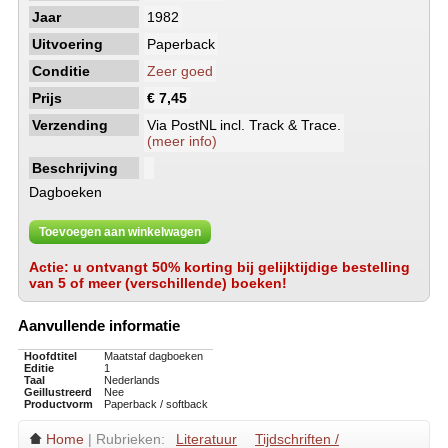
Jaar
1982
Uitvoering
Paperback
Conditie
Zeer goed
Prijs
€ 7,45
Verzending
Via PostNL incl. Track & Trace.
(meer info)
Beschrijving
Dagboeken
Toevoegen aan winkelwagen
Actie: u ontvangt 50% korting bij gelijktijdige bestelling
van 5 of meer (verschillende) boeken!
Aanvullende informatie
Hoofdtitel
Maatstaf dagboeken
Editie
1
Taal
Nederlands
Geillustreerd
Nee
Productvorm
Paperback / softback
Home
| Rubrieken:
Literatuur
Tijdschriften /