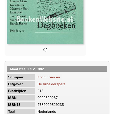
Maatstaf 11/12 1982
Schrijver
Koch Koen ea.
Uitgever
De Arbeiderspers
Bladzijden
215
ISBN
9029529237
ISBN13
9789029529235
Taal
Nederlands