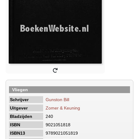
Vliegen
Schrijver
Gunston Bill
Uitgever
Zomer & Keuning
Bladzijden
240
ISBN
9021051818
ISBN13
9789021051819