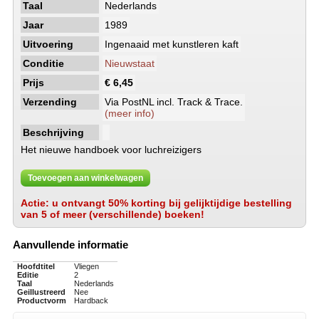
Taal
Nederlands
Jaar
1989
Uitvoering
Ingenaaid met kunstleren kaft
Conditie
Nieuwstaat
Prijs
€ 6,45
Verzending
Via PostNL incl. Track & Trace.
(meer info)
Beschrijving
Het nieuwe handboek voor luchreizigers
Toevoegen aan winkelwagen
Actie: u ontvangt 50% korting bij gelijktijdige bestelling
van 5 of meer (verschillende) boeken!
Aanvullende informatie
Hoofdtitel
Vliegen
Editie
2
Taal
Nederlands
Geillustreerd
Nee
Productvorm
Hardback