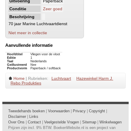
Uitvoering
Paperback
Conditie
Zeer goed
Beschrijving
70 jaar Marine Luchtvaartdienst
Niet meer in collectie
Aanvullende informatie
Hoofdtitel
Vliegen voor de vloot
Editie
1
Taal
Nederlands
Geillustreerd
Nee
Productvorm
Paperback / softback
Home
| Rubrieken:
Luchtvaart
Hazewinkel Harm J.
Rebo Produkties
Tweedehands boeken
|
Voorwaarden
|
Privacy
|
Copyright
|
Disclaimer
|
Links
Over Ons
|
Contact
|
Veelgestelde Vragen
|
Sitemap
|
Winkelwagen
Prijzen zijn incl. 9% BTW. BoekenWebsite.nl is een project van