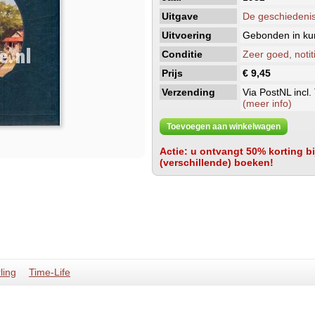
Uitgave
De geschiedenis
Uitvoering
Gebonden in kun
Conditie
Zeer goed, notit
Prijs
€ 9,45
Verzending
Via PostNL incl.
(meer info)
Toevoegen aan winkelwagen
Actie: u ontvangt 50% korting bij
(verschillende) boeken!
ling
Time-Life