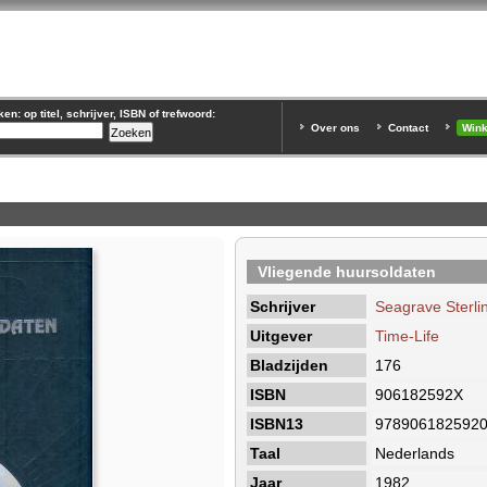
n: op titel, schrijver, ISBN of trefwoord:
Over ons
Contact
Win
Vliegende huursoldaten
Schrijver
Seagrave Sterli
Uitgever
Time-Life
Bladzijden
176
ISBN
906182592X
ISBN13
978906182592
Taal
Nederlands
Jaar
1982