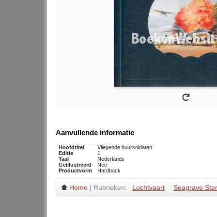
Aanvullende informatie
Hoofdtitel
Vliegende huursoldaten
Editie
1
Taal
Nederlands
Geillustreerd
Nee
Productvorm
Hardback
Home
| Rubrieken:
Luchtvaart
Seagrave Ster