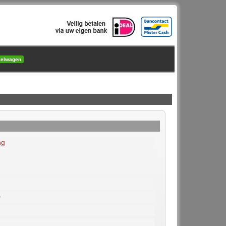
kelwagen
ng
0