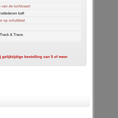
 van de luchtvaart
stlederen kaft
ie op schutblad
 Track & Trace.
 gelijktijdige bestelling van 5 of meer