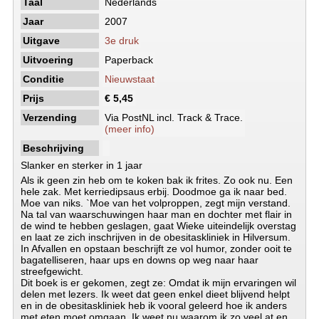
Taal
Nederlands
Jaar
2007
Uitgave
3e druk
Uitvoering
Paperback
Conditie
Nieuwstaat
Prijs
€ 5,45
Verzending
Via PostNL incl. Track & Trace.
(meer info)
Beschrijving
Slanker en sterker in 1 jaar
Als ik geen zin heb om te koken bak ik frites. Zo ook nu. Een
hele zak. Met kerriedipsaus erbij. Doodmoe ga ik naar bed.
Moe van niks. `Moe van het volproppen, zegt mijn verstand.
Na tal van waarschuwingen haar man en dochter met flair in
de wind te hebben geslagen, gaat Wieke uiteindelijk overstag
en laat ze zich inschrijven in de obesitaskliniek in Hilversum.
In Afvallen en opstaan beschrijft ze vol humor, zonder ooit te
bagatelliseren, haar ups en downs op weg naar haar
streefgewicht.
Dit boek is er gekomen, zegt ze: Omdat ik mijn ervaringen wil
delen met lezers. Ik weet dat geen enkel dieet blijvend helpt
en in de obesitaskliniek heb ik vooral geleerd hoe ik anders
met eten moet omgaan. Ik weet nu waarom ik zo veel at en