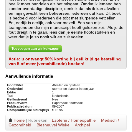
hoe ik moet handelen als het misgaat. Omdat ik iemand ben
zonder overdadige discipline, denk ik dat als ik kan afvallen
en mijn gewicht leren beheersen, iedereen dat kan. Dit boek
is bedoeld voor iedereen die tobt met slurpende vetcellen.
En, eerlijk is eerlijk, ook voor mezelf. Een van mijn
teamgenoten die mijn manuscript heeft gelezen zei: `Als je de
fout dreigt in te gaan, lees dan je eerste hoofdstukken en
weet dat je je zo nooit wilt en zult voelen! .
Toevoegen aan winkelwagen
Actie: u ontvangt 50% korting bij gelijktijdige bestelling
van 5 of meer (verschillende) boeken!
Aanvullende informatie
Hoofdtitel
Afvallen en opstaan
Ondertitel
sterker en slanker in een jaar
Editie
1
Taal
Nederlands
Geillustreerd
Nee
Productvorm
Paperback / softback
Publicatiedatum
09-2007
Oorspronkelijke nieuwprijs
€ 16.95
Home
| Rubrieken:
Esoterie / Homeopathie
Medisch /
Gezondheid
Biesheuvel Wieke
Archipel