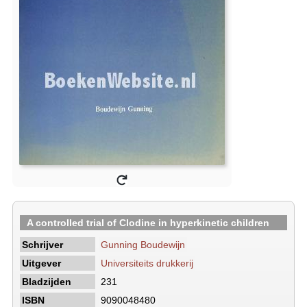
A controlled trial of Clodine in hyperkinetic children
Schrijver
Gunning Boudewijn
Uitgever
Universiteits drukkerij
Bladzijden
231
ISBN
9090048480