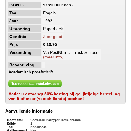
ISBN13
9789090048482
Taal
Engels
Jaar
1992
Uitvoering
Paperback
Conditie
Zeer goed
Prijs
€ 10,95
Verzending
Via PostNL incl. Track & Trace.
(meer info)
Beschrijving
Academisch proefschrift
Toevoegen aan winkelwagen
Actie: u ontvangt 50% korting bij gelijktijdige bestelling
van 5 of meer (verschillende) boeken!
Aanvullende informatie
Hoofdtitel
Controlled trial hyperkinetic children
Editie
1
Taal
Nederlands
Geillustreerd
Nee