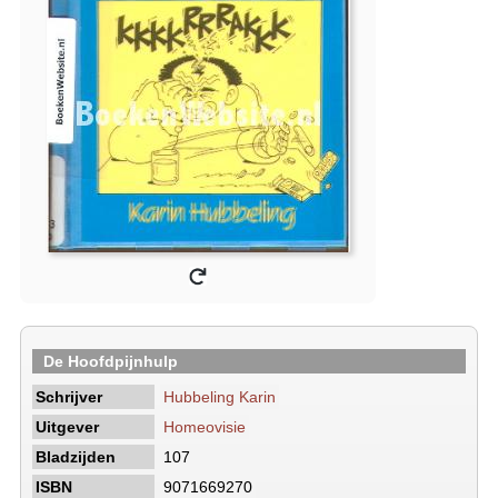
De Hoofdpijnhulp
Schrijver
Hubbeling Karin
Uitgever
Homeovisie
Bladzijden
107
ISBN
9071669270