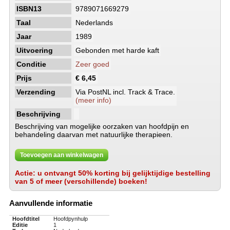
ISBN13
9789071669279
Taal
Nederlands
Jaar
1989
Uitvoering
Gebonden met harde kaft
Conditie
Zeer goed
Prijs
€ 6,45
Verzending
Via PostNL incl. Track & Trace.
(meer info)
Beschrijving
Beschrijving van mogelijke oorzaken van hoofdpijn en
behandeling daarvan met natuurlijke therapieen.
Toevoegen aan winkelwagen
Actie: u ontvangt 50% korting bij gelijktijdige bestelling
van 5 of meer (verschillende) boeken!
Aanvullende informatie
Hoofdtitel
Hoofdpynhulp
Editie
1