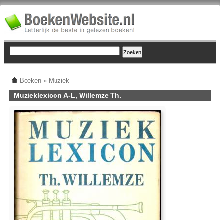
Boeken
»
Muziek
Muzieklexicon A-L, Willemze Th.