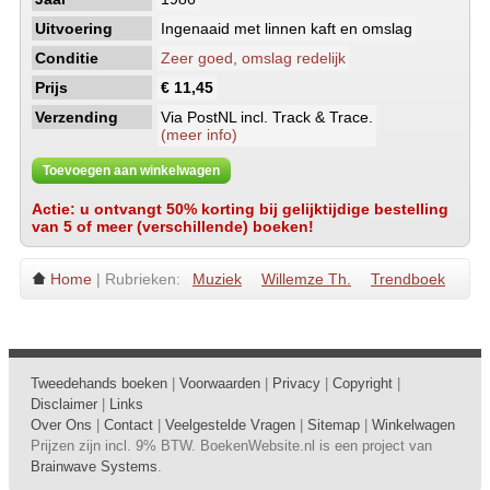
Uitvoering
Ingenaaid met linnen kaft en omslag
Conditie
Zeer goed, omslag redelijk
Prijs
€ 11,45
Verzending
Via PostNL incl. Track & Trace.
(meer info)
Toevoegen aan winkelwagen
Actie: u ontvangt 50% korting bij gelijktijdige bestelling
van 5 of meer (verschillende) boeken!
Home
| Rubrieken:
Muziek
Willemze Th.
Trendboek
Tweedehands boeken
|
Voorwaarden
|
Privacy
|
Copyright
|
Disclaimer
|
Links
Over Ons
|
Contact
|
Veelgestelde Vragen
|
Sitemap
|
Winkelwagen
Prijzen zijn incl. 9% BTW. BoekenWebsite.nl is een project van
Brainwave Systems
.