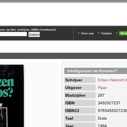
n: op titel, schrijver, ISBN of trefwoord:
Over ons
Contact
Win
Intelligenzen im Kosmos?
Schrijver
Erben Heinrich 
Uitgever
Piper
Bladzijden
287
ISBN
3492027237
ISBN13
978349202723
Taal
Duits
Jaar
1984