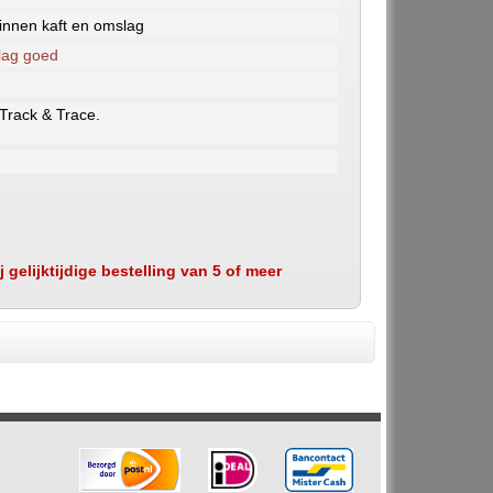
nnen kaft en omslag
lag goed
 Track & Trace.
 gelijktijdige bestelling van 5 of meer