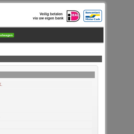
kelwagen
K.
6