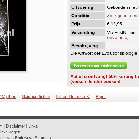
Uitvoering
Gebonden met li
Conditie
Zeer goed, oms
Prijs
€ 13,95
Verzending
Via PostNL incl.
(meer info)
Beschrijving
Die Antwort der Evolutionsbiologie
Toevoegen aan winkelwagen
Actie: u ontvangt 50% korting bij
(verschillende) boeken!
/ Mythen
Science fiction
Erben Heinrich K.
Piper
ht
|
Disclaimer
|
Links
inkelwagen
oject van
Brainwave Systems
.