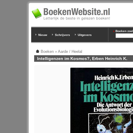
Boeken zoeke
Nieuw
Schrijvers
Uitgevers
Boeken
»
Aarde / Heelal
Intelligenzen im Kosmos?, Erben Heinrich K.