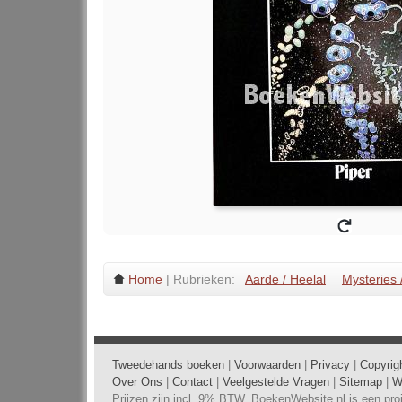
Home
| Rubrieken:
Aarde / Heelal
Mysteries 
Tweedehands boeken
|
Voorwaarden
|
Privacy
|
Copyrig
Over Ons
|
Contact
|
Veelgestelde Vragen
|
Sitemap
|
W
Prijzen zijn incl. 9% BTW. BoekenWebsite.nl is een pr