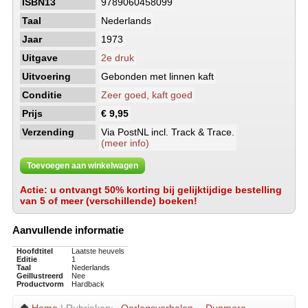
ISBN13
9789060458099
Taal
Nederlands
Jaar
1973
Uitgave
2e druk
Uitvoering
Gebonden met linnen kaft
Conditie
Zeer goed, kaft goed
Prijs
€ 9,95
Verzending
Via PostNL incl. Track & Trace.
(meer info)
Toevoegen aan winkelwagen
Actie: u ontvangt 50% korting bij gelijktijdige bestelling
van 5 of meer (verschillende) boeken!
Aanvullende informatie
Hoofdtitel
Laatste heuvels
Editie
1
Taal
Nederlands
Geillustreerd
Nee
Productvorm
Hardback