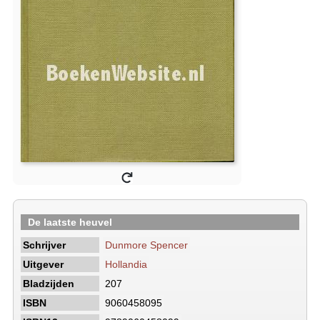
De laatste heuvel
Schrijver
Dunmore Spencer
Uitgever
Hollandia
Bladzijden
207
ISBN
9060458095