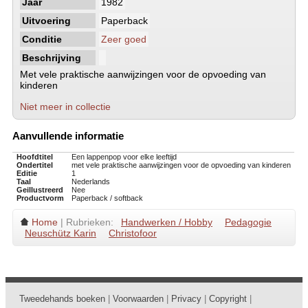
Jaar
1982
Uitvoering
Paperback
Conditie
Zeer goed
Beschrijving
Met vele praktische aanwijzingen voor de opvoeding van
kinderen
Niet meer in collectie
Aanvullende informatie
Hoofdtitel
Een lappenpop voor elke leeftijd
Ondertitel
met vele praktische aanwijzingen voor de opvoeding van kinderen
Editie
1
Taal
Nederlands
Geillustreerd
Nee
Productvorm
Paperback / softback
Home
| Rubrieken:
Handwerken / Hobby
Pedagogie
Neuschütz Karin
Christofoor
Tweedehands boeken
|
Voorwaarden
|
Privacy
|
Copyright
|