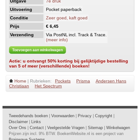
Uitgave
7e druk
Uitvoering
Pocket paperback
Conditie
Zeer goed, kaft goed
Prijs
€ 6,45
Verzending
Via PostNL incl. Track & Trace.
(meer info)
Toevoegen aan winkelwagen
Actie: u ontvangt 50% korting bij gelijktijdige bestelling
van 5 of meer (verschillende) boeken!
Home
| Rubrieken:
Pockets
Prisma
Andersen Hans
Christiaan
Het Spectrum
Tweedehands boeken
|
Voorwaarden
|
Privacy
|
Copyright
|
Disclaimer
|
Links
Over Ons
|
Contact
|
Veelgestelde Vragen
|
Sitemap
|
Winkelwagen
Prijzen zijn incl. 9% BTW. BoekenWebsite.nl is een project van
Brainwave Systems
.