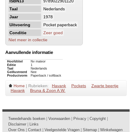
ISBN13
9789022901120
Taal
Nederlands
Jaar
1978
Uitvoering
Pocket paperback
Conditie
Zeer goed
Niet meer in collectie
Aanvullende informatie
Hoofdtitel
Nv mateor
Editie
1
Taal
Nederlands
Geillustreerd
Nee
Productvorm
Paperback / softback
Home
| Rubrieken:
Havank
Pockets
Zwarte beertje
Havank
Bruna & Zoon A.W.
Tweedehands boeken
|
Voorwaarden
|
Privacy
|
Copyright
|
Disclaimer
|
Links
Over Ons
|
Contact
|
Veelgestelde Vragen
|
Sitemap
|
Winkelwagen