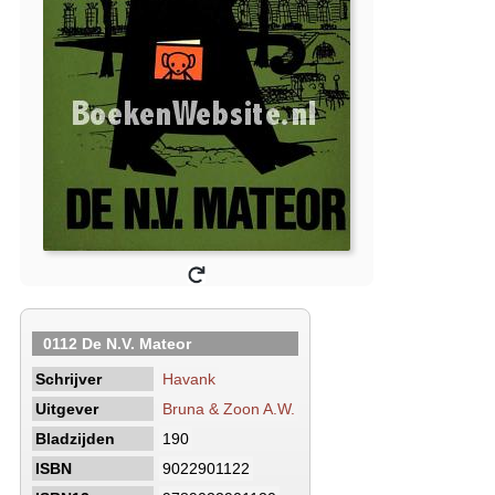
0112 De N.V. Mateor
Schrijver
Havank
Uitgever
Bruna & Zoon A.W.
Bladzijden
190
ISBN
9022901122