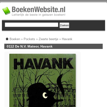
Boeken
»
Pockets
»
Zwarte beertje
»
Havank
0112 De N.V. Mateor, Havank