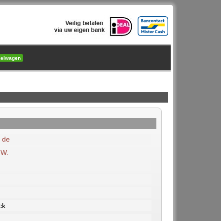
kelwagen
 de
.W.
ck