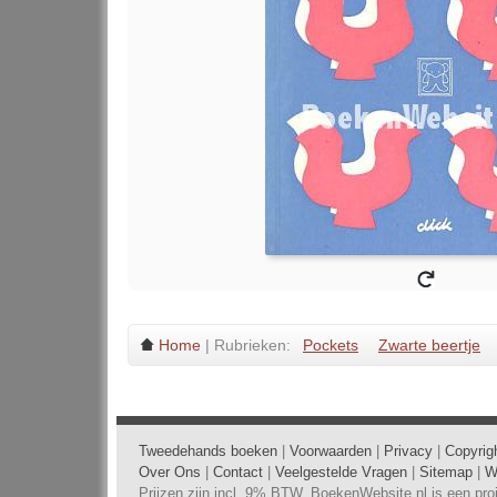
Home
| Rubrieken:
Pockets
Zwarte beertje
Tweedehands boeken
|
Voorwaarden
|
Privacy
|
Copyrig
Over Ons
|
Contact
|
Veelgestelde Vragen
|
Sitemap
|
W
Prijzen zijn incl. 9% BTW. BoekenWebsite.nl is een pr