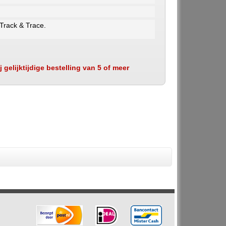
 Track & Trace.
 gelijktijdige bestelling van 5 of meer