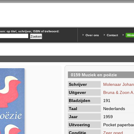
n: op titel, schrijver, ISBN of trefwoord:
Over ons
Contact
Win
0159 Muziek en poëzie
Schrijver
Molenaar Johan
Uitgever
Bruna & Zoon A
Bladzijden
191
Taal
Nederlands
Jaar
1959
Uitvoering
Pocket paperba
Conditie
Zeer goed