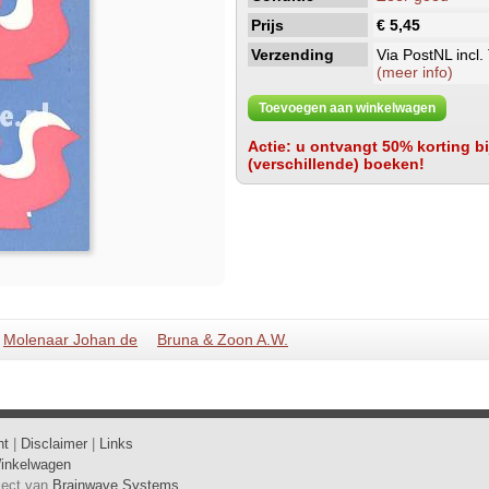
Prijs
€ 5,45
Verzending
Via PostNL incl.
(meer info)
Toevoegen aan winkelwagen
Actie: u ontvangt 50% korting bij
(verschillende) boeken!
Molenaar Johan de
Bruna & Zoon A.W.
ht
|
Disclaimer
|
Links
inkelwagen
oject van
Brainwave Systems
.