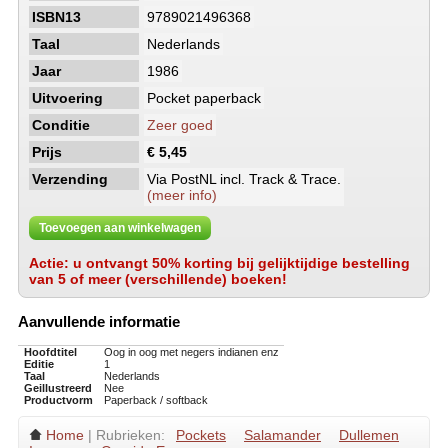
ISBN13
9789021496368
Taal
Nederlands
Jaar
1986
Uitvoering
Pocket paperback
Conditie
Zeer goed
Prijs
€ 5,45
Verzending
Via PostNL incl. Track & Trace.
(meer info)
Toevoegen aan winkelwagen
Actie: u ontvangt 50% korting bij gelijktijdige bestelling
van 5 of meer (verschillende) boeken!
Aanvullende informatie
Hoofdtitel
Oog in oog met negers indianen enz
Editie
1
Taal
Nederlands
Geillustreerd
Nee
Productvorm
Paperback / softback
Home
| Rubrieken:
Pockets
Salamander
Dullemen